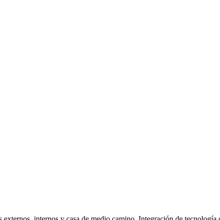
ternos, internos y casa de medio camino. Integración de tecnología cl