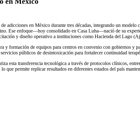
co en México
 de adicciones en México durante tres décadas, integrando un modelo cl
camino. Ese enfoque—hoy consolidado en Casa Luha—nació de su experie
itación y diseño operativo a instituciones como Hacienda del Lago (Aj
a y formación de equipos para centros en convenio con gobiernos y part
servicios públicos de desintoxicación para fortalecer continuidad terapé
za esta transferencia tecnológica a través de protocolos clínicos, en
 lo que permite replicar resultados en diferentes estados del país mant